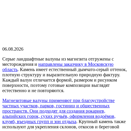
06.08.2026
Серые ландшафтные валуны из магнезита отгружены с
месторождения и
направлены заказчику в Московскую
область
. Камень имеет естественный дымчато-серый оттенок,
плотную структуру и выразительную природную фактуру.
Каждый валун отличается формой, размером и рисунком
поверхности, поэтому готовые композиции выглядят
естественно и не повторяются.
Магнезитовые валуны применяют при благоустройстве
частных участков, парков, гостиниц и общественных
пространств. Они подходят для создания рокариев,
альпийских горок, сухих ручьёв, оформления водоёмов,
клумб, въездных групп и зон отдыха
. Крупный камень также
используют для укрепления склонов, откосов и береговой