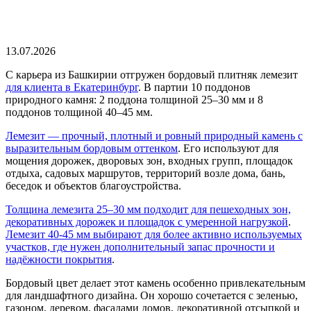
13.07.2026
С карьера из Башкирии отгружен бордовый плитняк лемезит
для клиента в Екатеринбург
. В партии 10 поддонов
природного камня: 2 поддона толщиной 25–30 мм и 8
поддонов толщиной 40–45 мм.
Лемезит — прочный, плотный и ровный природный камень с
выразительным бордовым оттенком
. Его используют для
мощения дорожек, дворовых зон, входных групп, площадок
отдыха, садовых маршрутов, территорий возле дома, бань,
беседок и объектов благоустройства.
Толщина лемезита 25–30 мм подходит для пешеходных зон,
декоративных дорожек и площадок с умеренной нагрузкой
.
Лемезит 40-45 мм выбирают для более активно используемых
участков, где нужен дополнительный запас прочности и
надёжности покрытия
.
Бордовый цвет делает этот камень особенно привлекательным
для ландшафтного дизайна. Он хорошо сочетается с зеленью,
газоном, деревом, фасадами домов, декоративной отсыпкой и