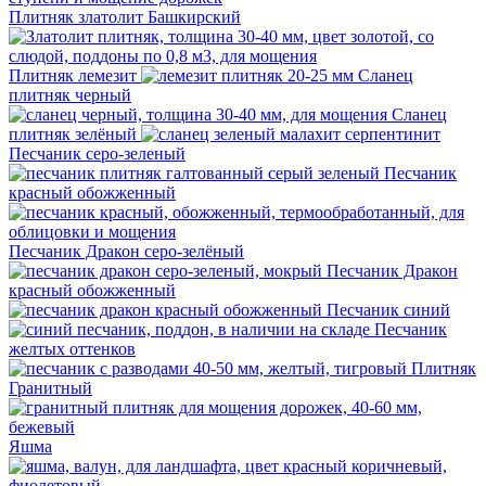
Плитняк златолит Башкирский
Плитняк лемезит
Сланец
плитняк черный
Сланец
плитняк зелёный
Песчаник серо-зеленый
Песчаник
красный обожженный
Песчаник Дракон серо-зелёный
Песчаник Дракон
красный обожженный
Песчаник синий
Песчаник
желтых оттенков
Плитняк
Гранитный
Яшма