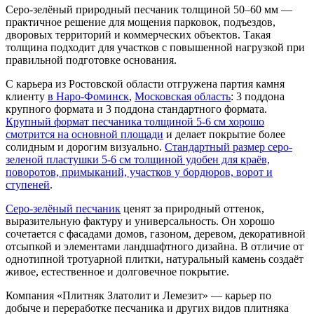
Серо-зелёный природный песчаник толщиной 50–60 мм —
практичное решение для мощения парковок, подъездов,
дворовых территорий и коммерческих объектов. Такая
толщина подходит для участков с повышенной нагрузкой при
правильной подготовке основания.
С карьера из Ростовской области отгружена партия камня
клиенту
в Наро-Фоминск
,
Московская область
: 3 поддона
крупного формата и 3 поддона стандартного формата.
Крупный формат песчаника толщиной 5-6 см хорошо
смотрится на основной площади
и делает покрытие более
солидным и дорогим визуально.
Стандартный размер серо-
зеленой пластушки 5-6 см толщиной удобен для краёв,
поворотов, примыканий, участков у бордюров, ворот и
ступеней
.
Серо-зелёный песчаник
ценят за природный оттенок,
выразительную фактуру и универсальность. Он хорошо
сочетается с фасадами домов, газоном, деревом, декоративной
отсыпкой и элементами ландшафтного дизайна. В отличие от
однотипной тротуарной плитки, натуральный камень создаёт
живое, естественное и долговечное покрытие.
Компания «Плитняк Златолит и Лемезит» — карьер по
добыче и переработке песчаника и других видов плитняка