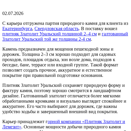
02.07.2026
С карьера отгружена партия природного камня для клиента из
Екатеринбурга
,
Свердловская область
. В поставку вошел
плитняк Златолит Уральский толщиной 2–4 см
и
галтованный
Златолит Уральский той же толщины 2-4 см
.
Камень предназначен для мощения пешеходной зоны и
дорожек. Толщина 2–3 см хорошо подходит для садовых
проходов, площадок отдыха, зон возле дома, подходов к
беседке, бане, террасе или входной группе. Такой формат
позволяет создать прочное, аккуратное и естественное
покрытие при правильной подготовке основания.
Плитняк Златолит Уральский сохраняет природную форму и
фактуру камня, поэтому хорошо смотрится в ландшафтном
дизайне. Галтованный златолит отличается более мягкими
обработанными кромками и визуально выглядит спокойнее и
аккуратнее. Его часто выбирают для дорожек, где важны
удобство ходьбы и завершенный внешний вид покрытия.
Карьер принадлежит г
орной компании «Плитняк Златолит и
Лемезит»
. Основные мощности добычи природного камня